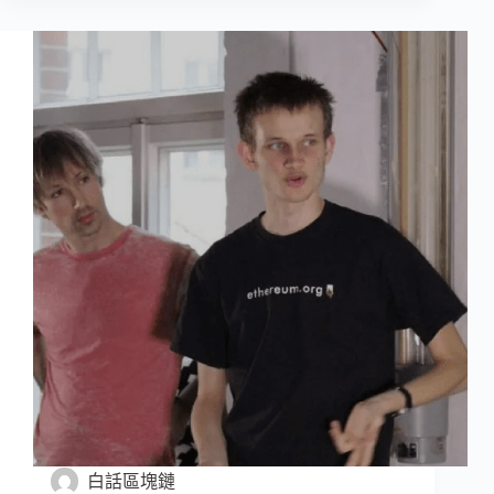
白話區塊鏈