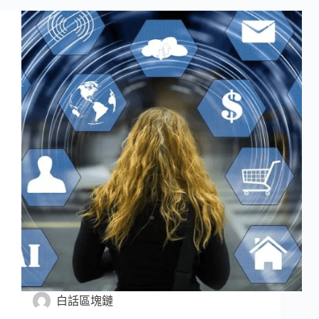
白話區塊鏈