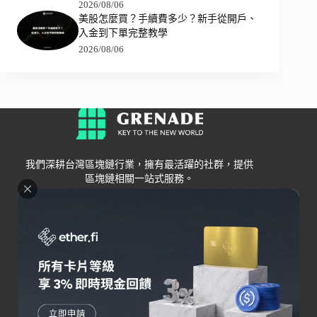
2026/08/06
美股怎麼買？手續費多少？新手從開戶、
入金到下單完整教學
2026/08/06
我們深耕台灣區塊鏈行業，擁有最活躍的社群，提供
區塊鏈相關一站式服務。
Grenade
區塊鏈資訊
交易所
關於我們
新手
幣安
聯絡我們
Bybit
錢包
OKX
加密卡
HOYA BIT
AI