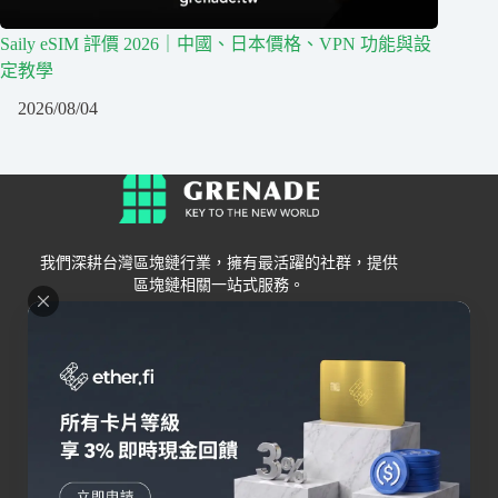
Saily eSIM 評價 2026｜中國、日本價格、VPN 功能與設
定教學
2026/08/04
我們深耕台灣區塊鏈行業，擁有最活躍的社群，提供
區塊鏈相關一站式服務。
Grenade
區塊鏈資訊
交易所
關於我們
新手
幣安
聯絡我們
Bybit
錢包
OKX
加密卡
HOYA BIT
AI