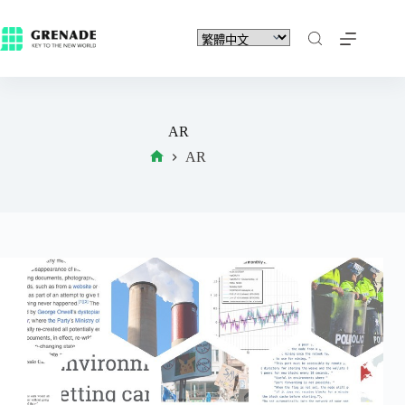
AR
AR