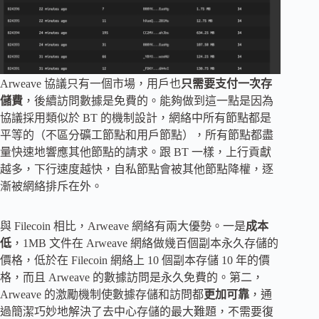
Arweave 協議只有一個市場，用戶也
只需要支付一次存
儲費
，後續訪問數據是免費的。能夠做到這一點是因為
協議採用類似於 BT 的機制設計，網絡中所有節點都是
平等的（不區分礦工節點和用戶節點），所有節點都盡
量快速地響應其他節點的請求。跟 BT 一樣，上行貢獻
越多，下行速度越快，自私節點會被其他節點降權，逐
漸被網絡排斥在外。
與 Filecoin 相比，Arweave 網絡有兩大優勢。一是
成本
低
，1MB 文件在 Arweave 網絡做幾百個副本永久存儲的
價格，低於在 Filecoin 網絡上 10 個副本存儲 10 年的價
格，而且 Arweave 的數據訪問是永久免費的。第二，
Arweave 的激勵機制使數據存儲和訪問都
更加可靠
，通
過簡潔巧妙地解決了去中心存儲的最大難題，不需要復