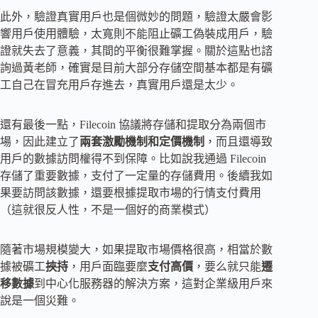
此外，驗證真實用戶也是個微妙的問題，驗證太嚴會影
響用戶使用體驗，太寬則不能阻止礦工偽裝成用戶，驗
證就失去了意義，其間的平衡很難掌握。關於這點也諮
詢過黃老師，確實是目前大部分存儲空間基本都是有礦
工自己在冒充用戶存進去，真實用戶還是太少。
還有最後一點，Filecoin 協議將存儲和提取分為兩個市
場，因此建立了
兩套激勵機制和定價機制
，而且還導致
用戶的數據訪問權得不到保障。比如說我通過 Filecoin
存儲了重要數據，支付了一定量的存儲費用。後續我如
果要訪問該數據，還要根據提取市場的行情支付費用
（這就很反人性，不是一個好的商業模式）
隨著市場規模變大，如果提取市場價格很高，相當於數
據被礦工
挾持
，用戶面臨要麼
支付高價
，要么就只能
遷
移數據
到中心化服務器的解決方案，這對企業級用戶來
說是一個災難。