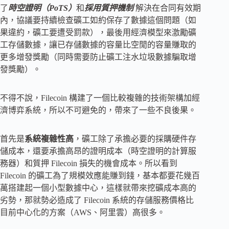
了
時空證明（PoTS）
和
採用質押機制
解決在合同有效期
內，協議要持續檢查礦工如約保存了數據這個問題（如
果違約，礦工要遭受罰款），最後用經濟模型來激勵礦
工存儲數據，讓已存儲數據的容量比空閒的容量賺取的
更多增發獎勵（同時需要防止礦工注水垃圾數據騙取增
發獎勵）。
不得不說，Filecoin 構建了一個比較複雜的技術架構加經
濟博弈系統，所以不可避免的，帶來了一些不良後果。
首先是
系統複雜性高
，礦工除了承擔必要的採購硬件存
儲成本，還要承擔高昂的證明成本（時空證明的計算服
務器）和質押 Filecoin 損失的機會成本。所以看到
Filecoin 的礦工為了規模效應能賺到錢，基本都要花幾百
萬搭建起一個小型數據中心，這樣就帶來挖礦成本高的
劣勢，那就勢必造成了 Filecoin 系統的存儲服務價格比
目前中心化的方案（AWS、阿里雲）高很多。