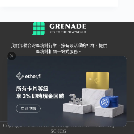
我們深耕台灣區塊鏈行業，擁有最活躍的社群，提供
區塊鏈相關一站式服務。
Grenade
區塊鏈資訊
交易所
關於我們
新手
幣安
聯絡我們
Bybit
錢包
OKX
加密卡
HOYA BIT
AI
Pionex
其他
Copyright © 2026 Grenade All rights reserved｜Hosted by
SC-ICG.