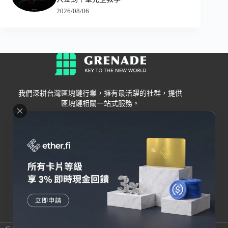
2026/08/06
我們深耕台灣區塊鏈行業，擁有最活躍的社群，提供
區塊鏈相關一站式服務。
Grenade
區塊鏈資訊
交易所
關於我們
新手
幣安
聯絡我們
Bybit
錢包
OKX
加密卡
HOYA BIT
AI
Pionex
其他