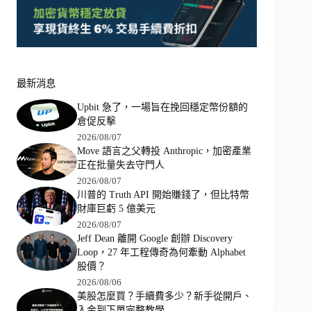
最新消息
Upbit 急了，一場旨在挽回穩定幣份額的
倉促反擊
2026/08/07
Move 語言之父轉投 Anthropic，加密產業
正在批量失去守門人
2026/08/07
川普的 Truth API 開始賺錢了，但比特幣
財庫巨虧 5 億美元
2026/08/07
Jeff Dean 離開 Google 創辦 Discovery
Loop，27 年工程傳奇為何牽動 Alphabet
股價？
2026/08/06
美股怎麼買？手續費多少？新手從開戶、
入金到下單完整教學