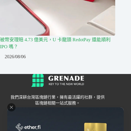
被幣安理賠 4.73 億美元，U 卡龍頭 RedotPay 還能順利
IPO 嗎？
2026/08/06
我們深耕台灣區塊鏈行業，擁有最活躍的社群，提供
區塊鏈相關一站式服務。
Grenade
區塊鏈資訊
交易所