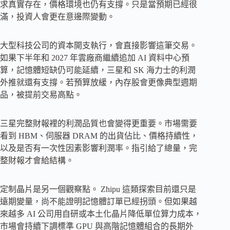
求真實存在，價格環境也仍有支撐。只是當預期已經很
滿，投資人會更在意邊際變動。
大型科技公司的資本開支執行，會直接影響這筆交易。
如果下半年和 2027 年雲廠商繼續追加 AI 資料中心預
算，記憶體短缺仍可能延續，三星和 SK 海力士的利潤
外推就還有支撐。若預算放緩，內存股會更像典型週期
品，被提前交易高點。
三星完整財報裡的利潤品質也會變得更重要。市場需要
看到 HBM、伺服器 DRAM 的出貨佔比、價格持續性，
以及是否有一次性因素影響利潤率。指引給了總量，完
整財報才會給結構。
定制晶片是另一個觀察點。 Zhipu 這類探索目前還只是
遠期變量，尚不能證明記憶體訂單已經拐頭。但如果越
來越多 AI 公司用自研或本土化晶片降低單位算力成本，
市場會持續下調標準 GPU 與高階記憶體組合的長期外