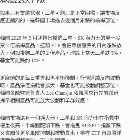
槓桿產品放大了下跌
如果只有業績兌現，三星可能只是正常回檔。讓市場反
應更劇烈的，是韓國市場過去幾個月累積的槓桿部位。
韓國 2026 年 5 月起推出掛鉤三星、SK 海力士的單一股
票 2 倍槓桿產品。這類 ETF 會把單檔股票的日內漲跌放
大。例如掛鉤三星的 2 倍產品，理論上當天三星跌 5%，
基金可能跌約 10%。
更麻煩的是每日重置和再平衡機制。行情連續反向波動
時，產品淨值損耗會擴大，基金也可能被動調整部位。
韓國金融監管負責人 Lee Chan-jin 和韓國央行先前都曾
提示相關產品可能放大波動和羊群效應。
韓國市場還有一個擴大器，三星和 SK 海力士在指數中
權重很高。半導體龍頭下跌，會拖曳 KOSPI。指數下跌
又會觸發更多風險控制和被動賣出，槓桿 ETF 再跟隨淨