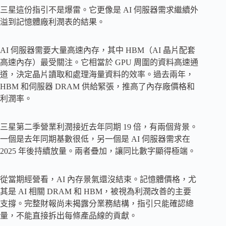
三星這份指引不是爆雷。它更像是 AI 伺服器需求繼續外
溢到記憶體廠利潤表的結果。
AI 伺服器需要大量高速內存，其中 HBM（AI 晶片配套
高速內存）最受關注。它相當於 GPU 周圍的資料高速通
道，決定晶片讀取和處理海量資料的效率。過去兩年，
HBM 和伺服器 DRAM 供給緊張，推高了內存廠價格和
利潤率。
三星第二季營業利潤接近去年同期 19 倍，有兩個背景。
一個是去年同期基數很低，另一個是 AI 伺服器需求在
2025 年後持續放量。兩者疊加，讓同比數字顯得極端。
從當期經營看，AI 內存景氣還沒結束。記憶體價格，尤
其是 AI 相關 DRAM 和 HBM，被視為利潤改善的主要
支撐。完整財報尚未揭露分業務結構，指引只能確認總
量，不能直接拆出每條產品線的貢獻。