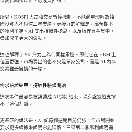
值變化調整倉位，形成負回饋。
所以，KOSPI 大跌和交易暫停機制，不能簡單理解為韓
國投資人不相信三星業績。更接近的解釋是，高預期下
的獲利了結、AI 支出持續性擔憂，以及槓桿資金集中，
疊加成了更大的波動。
這也解釋了 SK 海力士為何同樣承壓。即使它在 HBM 上
位置更強，市場賣出的也不只是單家公司，而是 AI 內存
交易裡最擁擠的一端。
需求驗證結束，持續性驗證開始
這次事件最容易被誤讀成 AI 週期結束。現有證據還支撐
不了這個判斷。
更準確的說法是，AI 記憶體週期目前仍強，但市場開始
要求更多證據來證明它能延續。三星第二季獲利說明需