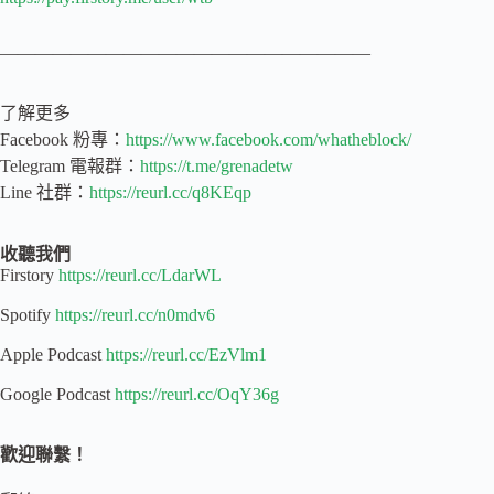
—————————————————————
了解更多
Facebook 粉專：
https://www.facebook.com/whatheblock/
Telegram 電報群：
https://t.me/grenadetw
Line 社群：
https://reurl.cc/q8KEqp
收聽我們
Firstory
https://reurl.cc/LdarWL
Spotify
https://reurl.cc/n0mdv6
Apple Podcast
https://reurl.cc/EzVlm1
Google Podcast
https://reurl.cc/OqY36g
歡迎聯繫！