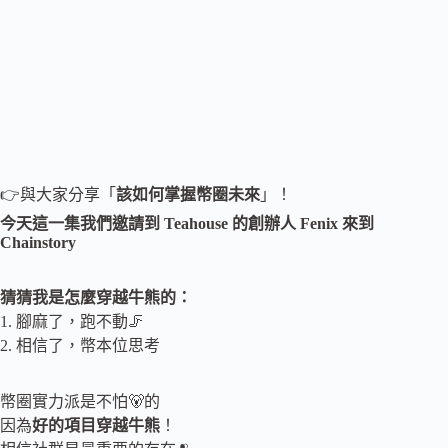
👉與大家分享「
該如何掌握幣圈未來
」！
今天這一集我們邀請到 Teahouse 的創辦人 Fenix
來到
Chainstory
猜猜我是怎麼穿越牛熊的：
1. 腳麻了，跑不動🦵
2. 相信了，幣本位思考
幣圈實力派是不怕🐻的
因為
好的項目穿越牛熊
！