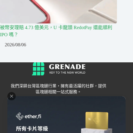
被幣安理賠 4.73 億美元，U 卡龍頭 RedotPay 還能順利
IPO 嗎？
2026/08/06
我們深耕台灣區塊鏈行業，擁有最活躍的社群，提供
區塊鏈相關一站式服務。
Grenade
區塊鏈資訊
交易所
關於我們
新手
幣安
聯絡我們
Bybit