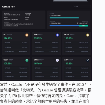
當然，Gate.io 也不是沒有發生過安全事件。在 2015 年，
當時還叫做「比特兒」的 Gate.io 曾經遭遇駭客攻擊，損
失了 7,170 個比特幣。但值得肯定的是，Gate.io 採取了
負責任的態度，承諾全額賠付用戶的損失，並且在兩年