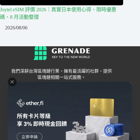
Joytel eSIM 評價 2026｜真實日本使用心得、限時優惠
碼、8 月活動整理
2026/08/06
我們深耕台灣區塊鏈行業，擁有最活躍的社群，提供
區塊鏈相關一站式服務。
Grenade
區塊鏈資訊
交易所
關於我們
新手
幣安
聯絡我們
Bybit
錢包
OKX
加密卡
HOYA BIT
AI
Pionex