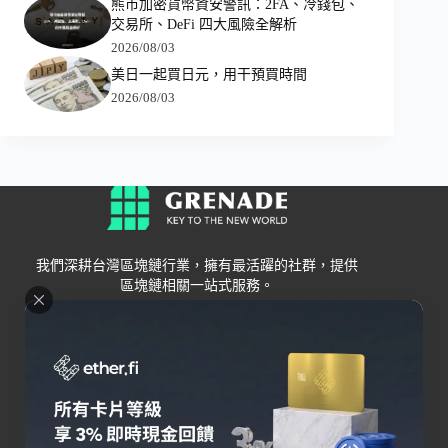
熊市加密貨幣資安警訊：2FA、冷錢包、
交易所、DeFi 四大風險全解析
2026/08/03
美日一起買日元，用干預買時間
2026/08/03
我們深耕台灣區塊鏈行業，擁有最活躍的社群，提供
區塊鏈相關一站式服務。
Grenade
區塊鏈資訊
交易所
關於我們
新手
幣安
聯絡我們
Bybit
錢包
OKX