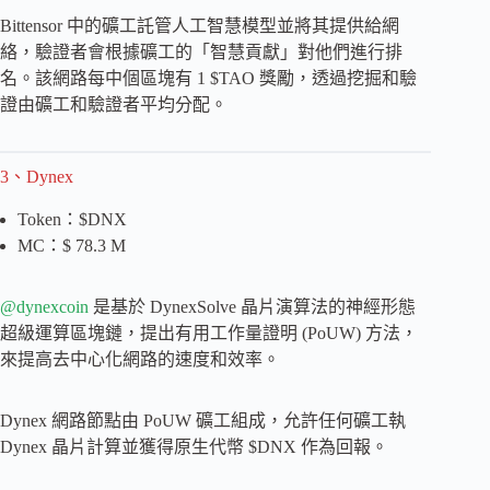
Bittensor 中的礦工託管人工智慧模型並將其提供給網
絡，驗證者會根據礦工的「智慧貢獻」對他們進行排
名。該網路每中個區塊有 1 $TAO 獎勵，透過挖掘和驗
證由礦工和驗證者平均分配。
3、Dynex
Token：$DNX
MC：$ 78.3 M
@dynexcoin
是基於 DynexSolve 晶片演算法的神經形態
超級運算區塊鏈，提出有用工作量證明 (PoUW) 方法，
來提高去中心化網路的速度和效率。
Dynex 網路節點由 PoUW 礦工組成，允許任何礦工執
Dynex 晶片計算並獲得原生代幣 $DNX 作為回報。