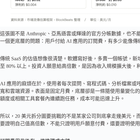
這張圖不是 Anthropic、亞馬遜雲或輝達的官方分帳數據，
一個更底層的問題：用戶付給 AI 應用的訂閱費，有多少能像傳統 
傳統 SaaS 的估值想像很清楚。軟體寫好後，多賣一個帳號，新
至 80% 以上。投資人願意給高倍數，是因為收入規模擴大後
AI 應用的麻煩在於，使用者每次提問、寫程式碼、分析檔案或呼叫 
寬和雲端資源。表面是固定月費，底層卻是一條隨使用量變化的
額度或相關工具套餐內連續跑任務，成本可能迅速上升。
所以，20 美元拆分圖要挑戰的不是某家公司到底拿走幾美元，而是「A
要證明自己值高倍數，不能只證明用戶願意付費，還要證明使用