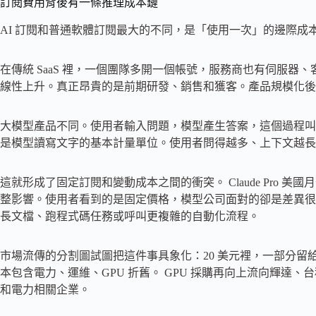
訂閱費用背後有一條推理成本鏈
AI 訂閱和普通軟體訂閱最大的不同，是「使用一次」的邊際成
在傳統 SaaS 裡，一個團隊多開一個帳號，服務商也有伺服
線性上升。真正昂貴的是前期研發、銷售和獲客。產品規模化後
大模型產品不同。使用者輸入問題，模型產生答案，這個過程叫推
是模型讀寫文字的基本計量單位。使用者問得越多、上下文越長、產
這就形成了固定訂閱和變動成本之間的衝突。 Claude Pro 美國月付
整影響。使用者看到的是固定價格，模型公司面對的卻是差異很
長文檔、跑程式碼任務或呼叫更複雜的自動化流程。
市場流傳的分割圖試圖把這件事具象化：20 美元裡，一部分
本包含電力、運維、GPU 折舊。 GPU 採購再向上流向輝達
和電力相關企業。