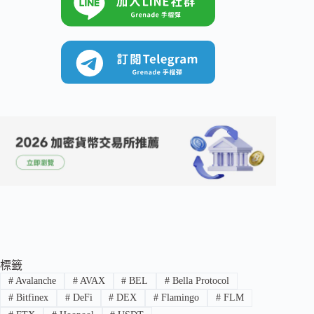
標籤
#
Avalanche
#
AVAX
#
BEL
#
Bella Protocol
#
Bitfinex
#
DeFi
#
DEX
#
Flamingo
#
FLM