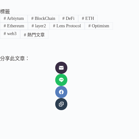
標籤
#
Arbiytum
#
BlockChain
#
DeFi
#
ETH
#
Ethereum
#
layer2
#
Lens Protocol
#
Optimism
#
web3
#
熱門文章
分享此文章：