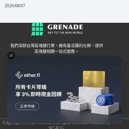
2026/08/07
我們深耕台灣區塊鏈行業，擁有最活躍的社群，提供
區塊鏈相關一站式服務。
Grenade
區塊鏈資訊
交易所
關於我們
新手
幣安
聯絡我們
Bybit
錢包
OKX
加密卡
HOYA BIT
AI
Pionex
其他
Copyright © 2026 Grenade All rights reserved｜Hosted by
SC-ICG.