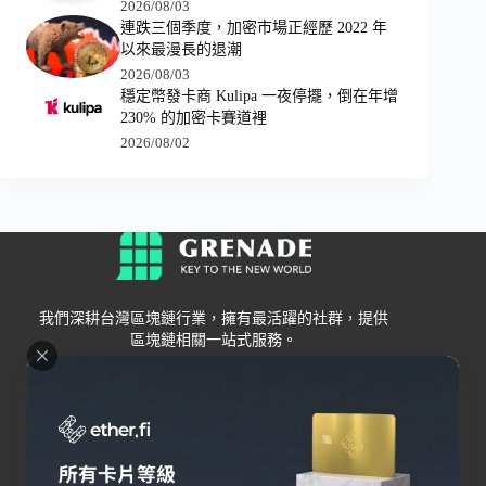
2026/08/03
連跌三個季度，加密市場正經歷 2022 年
以來最漫長的退潮
2026/08/03
穩定幣發卡商 Kulipa 一夜停擺，倒在年增
230% 的加密卡賽道裡
2026/08/02
我們深耕台灣區塊鏈行業，擁有最活躍的社群，提供
區塊鏈相關一站式服務。
Grenade
區塊鏈資訊
交易所
關於我們
新手
幣安
聯絡我們