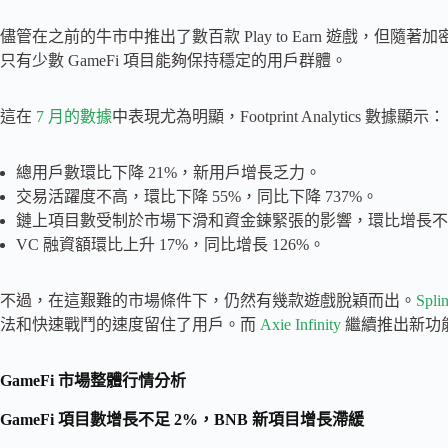
儘管在之前的牛市中推出了數百款 Play to Earn 遊戲，
只有少數 GameFi 項目能夠保持穩定的用戶群體。
這在
7 月的數據
中表現尤為明顯，Footprint Analytics 數據顯示：
總用戶數環比下降 21%，新用戶增長乏力。
交易活躍度不高，環比下降 55%，同比下降 737%。
鏈上項目數受制於市場下滑和資金鍊緊張的影響，環比增長不足
VC 融資額環比上升 17%，同比增長 126%。
不過，在這艱難的市場條件下，仍然有幾款遊戲脫穎而出。
Splin
法和快速戰鬥的速度留住了用戶。而
Axie Infinity
繼續推出新功
GameFi 市場整體行情分析
GameFi 項目數增長不足 2%，BNB 新項目增長滯緩