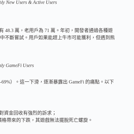
thly New Users & Active Users
新用戶佔有 48.3 萬，老用戶為 71 萬。年初，開發者通過各種遊
中不斷嘗試。用戶如果能趕上牛市可能獲利，但遇到熊
thly GameFi Users
戶（-69%）。這一下滑，逐漸暴露出 GameFi 的痛點。以下
n，用戶對資金回收有強烈的訴求；
en 價格帶來的下跌，其遊戲無法擺脫死亡螺旋。