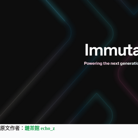
原文作者：
鏈茶館 echo_z