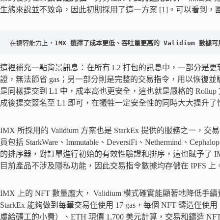
生態來說並不致命，因此初期採用了這一方案 [1]。可以看到
在擴容能力上，
IMX 選擇了成本更低、吞吐量更高的 Validium 數
這裡補充一點背景訊息：在所有 L2 打包的訊息中，一部分是更
證，無法節省 gas；另一部分則是完整的交易指令，用以恢復
是同樣提交到 L1 中，成本高也更安全，這也就是嚴格的 Rol
成後提交簽名至 L1 即可，在犧牲一定安全性的同時大大提升了性能
IMX 所採用的 Validium 方案也是 StarkEx 提供的服
員包括 StarkWare、Immutable、DeversiFi、Nethermind、Ceph
的排序器，對訂單進行初始的有效性驗證和排序，這也賦予了 I
目前產品不涉及隱私功能，因此交易指令數據均存儲在 IPFS 上
IMX 上的 NFT 數量龐大， Validium 模式確實能顯著地降低手續
StarkEx 能夠做到每筆交易僅使用 17 gas，每個 NFT 鑄造僅使用 
慮給礦工的小費）、ETH 現價 1,700 美元計算，交易和鑄造 NFT 的