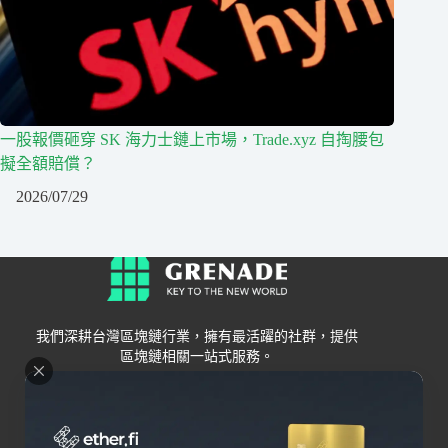
一股報價砸穿 SK 海力士鏈上市場，Trade.xyz 自掏腰包
擬全額賠償？
2026/07/29
我們深耕台灣區塊鏈行業，擁有最活躍的社群，提供
區塊鏈相關一站式服務。
Grenade
區塊鏈資訊
交易所