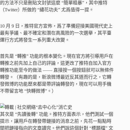
的方法不只是刪貼文封號這麼 “簡單粗暴”，其中推特
（Twitter）所做的 “繡花功夫” 尤爲值得一提。
10 月 9 日，推特官方宣佈，爲了準備迎接美國現代史上
最有爭議、最不確定和潛在高風險的一次選舉，其平臺
運行方式將發生一系列重大改變。
首先是 “轉推” 功能的根本變化。現在官方將引導用戶在
轉推之前先加上自己的評論，這更改了推特自加入官方
轉推功能至今的做法 —— 直接按一個按鈕就可以無條件
轉發。（有趣的是，新浪微博最近反其道而行之，它轉
發微博的功能歷來都是帶評論轉發的，現在可以用手機
不帶留言地 “快轉微博”。）
其次是 “先讀後轉” 功能。推特方面表示，他們測試一個
提示，讓用戶在轉發帶鏈接的消息之前，先花一點點時
間把鏈接指向的文章讀完。他們說這個針對 “標題檔” 文