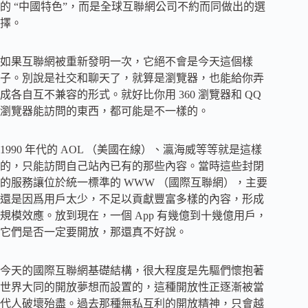
的 “中國特色”，而是全球互聯網公司不約而同做出的選
擇。
如果互聯網被重新發明一次，它絕不會是今天這個樣
子。別說是社交和聊天了，就算是瀏覽器，也能給你弄
成各自互不兼容的形式。就好比你用 360 瀏覽器和 QQ
瀏覽器能訪問的東西，都可能是不一樣的。
1990 年代的 AOL （美國在線）、瀛海威等等就是這樣
的，只能訪問自己站內已有的那些內容。當時這些封閉
的服務讓位於統一標準的 WWW （國際互聯網），主要
還是因爲用戶太少，不足以貢獻豐富多樣的內容，形成
規模效應。放到現在，一個 App 有幾億到十幾億用戶，
它們是否一定要開放，那還真不好說。
今天的國際互聯網基礎結構，很大程度是先驅們懷抱著
世界大同的開放夢想而設置的，這種開放性正逐漸被當
代人破壞殆盡。過去那種無私互利的開放精神，只會越