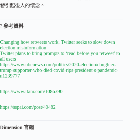
發引起後人的懷念。
?
參考資料
Changing how retweets work, Twitter seeks to slow down
election misinformation
Twitter plans to bring prompts to ‘read before you retweet’ to
all users
https://www.nbcnews.com/politics/2020-election/daughter-
trump-supporter-who-died-covid-rips-president-s-pandemic-
n1239777
https://www.ifanr.com/1086390
https://sspai.com/post/40482
Dimension 官網