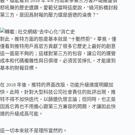
籤，還能看到 2018 年 4-8 月間衆多第三方客戶端擁躉憤
怒吼聲的歷史遺蹟。愛範兒當時這麼說，“過河拆橋封殺
第三方，是因爲財報的壓力還是道德的淪喪？”
對此，推特方面的態度基本就是 “十動然拒”。畢竟，僅
僅看到推特用戶爲官方貢獻了很多它歷史上最好的創意
這一面是不夠的；這樣對第三方的包容，讓公司的運營
成本和代碼複雜性與日俱增，必須苦苦掙扎，才能達到
基本的財報目標。
在 2018 年後，推特的界面改版、功能升級速度明顯加
快。此時，針對大型科技公司社會責任的批評出現，推
特不得不加快迭代，以篩選仇恨言論；但同時，也正是
因爲它再也不用擔心跟第三方兼容的問題，才讓如此快
速的升級成爲可能。
這一切本來就不是理所當然的。