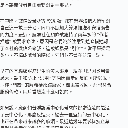
是不讓開發者自由流動到對手那兒。
在中國，微信公衆號等 “XX 號” 都在想辦法把人們留到
自己這一畝三分地，同時不斷加大算法推送和安插廣告
的力度。最近，航通社在頭條號維持了兩年多的 “作者
描述” 被要求修改，原因是它們終於注意到這條描述報
了本社的微信公衆號，這被認爲是 “引流”。當平臺還足
夠小，不構成威脅的時候，它們並不會在意這一點。
早年的互聯網服務是生怕沒人來用，現在則是因爲用量
過大、競爭和防止 “濫用” 等原因而走向反面。所以說，
這種 “開放” 的解釋權都歸廠家，如果被收回，那也符合
服務條款，用戶當然沒什麼可說的。
如果說，廠商們普遍認爲中心化帶來的好處遠遠的超過
了去中心化，那麼反過來，過去一直堅持的去中心化，
也正在帶來越來越多的麻煩。最近這幾年要求科技企業