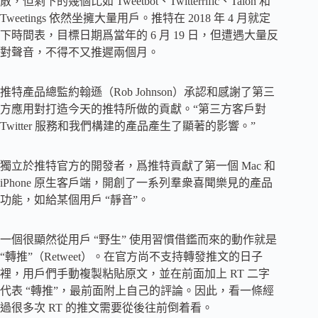
散，但剩下的幾個比如 Tweetbot、Twitterrific、Talon 和
Tweetings 依然坐擁大量用戶。推特在 2018 年 4 月就定
下時間表，目標日期爲當年的 6 月 19 日，但遭遇大量反
對聲音，不得不又推遲兩個月。
推特產品總監約翰遜（Rob Johnson）承認和感謝了第三
方應用對打造今天的推特所做的貢獻。“第三方客戶對
Twitter 服務和我們構建的產品產生了顯著的影響。”
獨立於推特官方的開發者，爲推特貢獻了第一個 Mac 和
iPhone 原生客戶端，開創了一系列羣衆喜聞樂見的產品
功能，如給某個用戶 “靜音”。
一個很顯然從用戶 “野生” 使用習慣借鑑而來的動作就是
“轉推”（Retweet）。在官方尚不支持轉發推文的日子
裡，用戶們手動複製粘貼原文，並在前面加上 RT 二字
代表 “轉推”，最前面附上自己的評論。因此，看一條經
過很多次 RT 的推文需要從後往前倒着看。