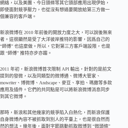
網絡，以及美團、今日頭條等其它頭部應用出現伊始，
即使面對競爭壓力，也從沒有想過要開放給第三方做一
個兼容的客戶端。
新浪微博在 2010 年前後的開放力度之大，可以說後無來
者。這很顯然是受了大洋彼岸推特的影響，因爲自己的
“師傅” 也這麼做。所以，它對第三方客戶端設限，也是
跟 “師傅” 推特亦步亦趨。
2011 年初，新浪微博首次限制 API 輸出，針對的是前文
提到的發微，以及同類型的微博通、微博大管家、
mowriter、博微博、Andscape、麥豆、享拍、瑪撒等多款
應用及插件。它們的共同點是可以將新浪微博消息同步
到其它微博。
那時，新浪和其他幾家的競爭陷入白熱化，而新浪保護
自身微博內容不被抓取到別人的平臺上，也是很自然而
然的想法。幾年後，面對字節跳動抓取微博到 “微頭條”