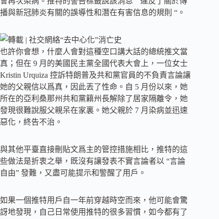
會再次染病。推特的警告標籤說該消息 ” 違反了關於傳
播與新冠肺炎有關的誤導性和潛在有害信息的規則 “。
也許你會想，什麼人會對這種空口講大話的總統推文當
真；但在 9 月的美國民主黨全國代表大會上，一位女士
Kristin Urquiza 控訴特朗普及共和黨官員的不負責言論讓
她的父親信以爲真，因此丟了性命。自 5 月份以來，她
所在的亞利桑那州共和黨籍州長解除了居家隔離令，她
發現很難說服父親呆在家裏。她父親於 7 月染病並迅速
惡化，終告不治。
與其他平臺直接刪貼文爲主的管控措施相比，推特的這
些做法是折衷之舉，既沒有讓發表不實言論者以 “言論
自由” 發難，又盡可能提示和警醒了用戶。
如果一個推特用戶自一年前穿越時空而來，他可能會驚
訝地發現，自己日常使用推特的很多習慣，如今都有了