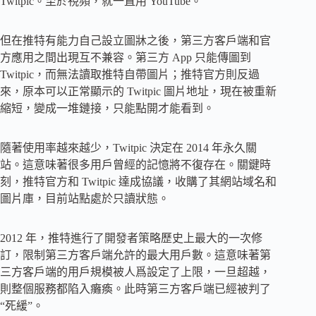
Twitpic。至於視頻，就一直用 YouTube。
但在推特有能力自己設立圖牀之後，第三方客戶端和官
方應用之間出現互不兼容。第三方 App 只能傳圖到
Twitpic，而無法讀取推特自帶圖片；推特官方則反過
來，原本可以正常顯示的 Twitpic 圖片地址，現在被重新
縮短，變成一堆鏈接，只能點開才能看到。
隨著使用率越來越少，Twitpic 決定在 2014 年永久關
站。這意味著很多用戶曾經的記憶將不復存在。關鍵時
刻，推特官方和 Twitpic 達成協議，收購了其網站域名和
圖片庫，目前站點處於只讀狀態。
2012 年，推特進行了開發者策略歷史上最大的一次修
訂，限制第三方客戶端允許的最大用戶數。這意味著第
三方客戶端的用戶規模被人爲設定了上限，一旦超越，
則整個服務都陷入癱瘓。此時第三方客戶端已經被判了
“死緩”。