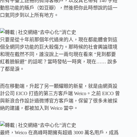
所有平臺上註冊的微博客賬戶，以及其它帶有 140 字短
動態功能的賬戶（如豆瓣），然後把你此時想說的話一
口氣同步到以上所有地方。
只要是從十年前那個年代過來的人，現在都能體會到這
個全網同步功能的巨大殺傷力。那時候的社會輿論環境
和現在截然不同，誰沒說上一兩句現在看來 “見到都要
紅着臉躲避” 的話呢？當時發帖一時爽，現在…… 說多
了都是淚。
而在移動端，升起了另一顆耀眼的新星，就是由網頁設
計公司 EICO 打造的第三方客戶端 Weico。之前 EICO 曾
與新浪合作設計過微博官方客戶端，保留了很多未被採
納的建議，都被加入到 Weico 當中。
最終，Weico 在高峰時期擁有超過 3000 萬名用戶，成爲