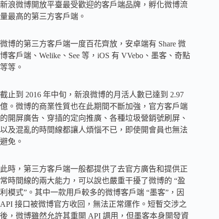
新浪微博開放平臺最受歡迎的客戶端品牌，孵化微博流
量最高的第三方客戶端。
微博的第三方客戶端一度百花齊放，安卓端有 Share 微
博客戶端、Welike、See 等，iOS 有 VVebo、墨客、奇點
等等。
截止到 2016 年中旬，新浪微博的月活人數已達到 2.97
億。微博的商業性質也在此期間不斷加強，官方客戶端
的開屏廣告、穿插的定向推廣、各種垃圾營銷號刷屏、
以及混亂的時間線都讓人煩惱不已，即使開會員也無法
避免。
此時，第三方客戶端一般都提供了去官方廣告和提供正
常時間線的兩大能力，可以說也嚴重干擾了微博的 “盈
利模式”。其中一款用戶較多的微博客戶端 “墨客”，因
API 接口被微博官方收回，無法正常運作。短暫交涉之
後，微博雖然允許其重開 API 調用，但墨客本身開發資