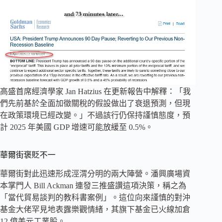
高盛首席經濟學家 Jan Hatzius 在更新報告中解釋：「我
們先前基於全面加徵關稅的假設做出了衰退預測，但現
在政策環境已經改變。」不過該行仍保持謹慎態度，預
計 2025 年美國 GDP 增速可能放緩至 0.5%。
華爾街褒貶不一
華爾街對此迅速形成涇渭分明的兩大陣營。潘興廣場資
本掌門人 Bill Ackman 連發三推盛讚這項決策，稱之為
「當代貿易談判的教科書案例」。這位向來謹慎的對沖
基金大佬罕見地表露樂觀情緒，其旗下基金已火線加倉
12 億美元工業股。