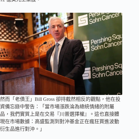
然而「老債王」Bill Gross 卻持截然相反的觀點，他在投
資備忘錄中警告：「當市場漲跌淪為總統情緒的附屬
品，我們實質上是在交易『川普選擇權』。這也直接體
現在市場數據：高盛監測到對沖基金正在瘋狂買進波動
衍生品進行對沖。」