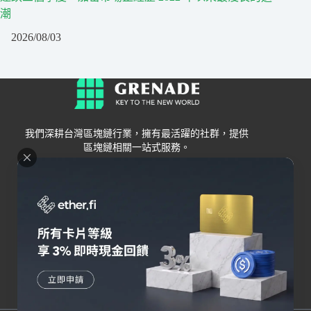
潮
2026/08/03
我們深耕台灣區塊鏈行業，擁有最活躍的社群，提供
區塊鏈相關一站式服務。
Grenade
區塊鏈資訊
交易所
關於我們
新手
幣安
聯絡我們
Bybit
錢包
OKX
加密卡
HOYA BIT
AI
Pionex
其他