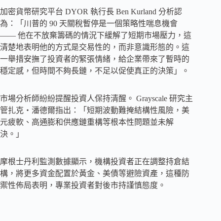
加密貨幣研究平台 DYOR 執行長 Ben Kurland 分析認
為：「川普的 90 天關稅暫停是一個策略性喘息機會
—— 他在不放棄籌碼的情況下緩解了短期市場壓力，這
清楚地表明他的方式是交易性的，而非意識形態的。這
一舉措安撫了投資者的緊張情緒，給企業帶來了暫時的
穩定感，但時間不夠長鏈，不足以促使真正的決策」。
市場分析師紛紛提醒投資人保持清醒。 Grayscale 研究主
管扎克・潘德爾指出：「短期波動難掩結構性風險，美
元疲軟、高通膨和供應鏈重構等根本性問題並未解
決。」
摩根士丹利監測數據顯示，機構投資者正在調整持倉結
構，將更多資金配置於黃金、美債等避險資產，這種防
禦性佈局表明，專業投資者對後市持謹慎態度。