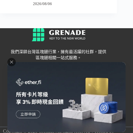
2026/08/06
我們深耕台灣區塊鏈行業，擁有最活躍的社群，提供
區塊鏈相關一站式服務。
Grenade
區塊鏈資訊
交易所
關於我們
新手
幣安
聯絡我們
Bybit
錢包
OKX
加密卡
HOYA BIT
AI
Pionex
其他
Copyright © 2026 Grenade All rights reserved｜Hosted by