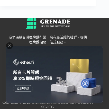
我們深耕台灣區塊鏈行業，擁有最活躍的社群，提供
區塊鏈相關一站式服務。
Grenade
區塊鏈資訊
交易所
關於我們
新手
幣安
聯絡我們
Bybit
錢包
OKX
加密卡
HOYA BIT
AI
Pionex
其他
Copyright © 2026 Grenade All rights reserved｜Hosted by
SC-ICG.