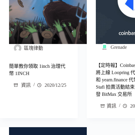
Grenade
區塊律動
【定時報】Coinbase
簡單教你領取 1inch 治理代
將上線 Loopring 
幣 1INCH
和 yearn.finance
資訊
2020/12/25
Stafi 拍賣活動
發 BitMax 交易所
資訊
20