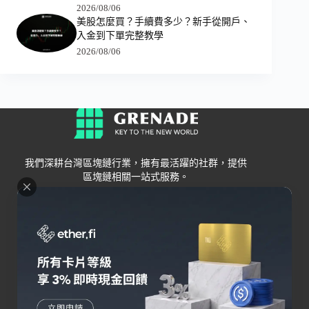
2026/08/06
美股怎麼買？手續費多少？新手從開戶、
入金到下單完整教學
2026/08/06
我們深耕台灣區塊鏈行業，擁有最活躍的社群，提供
區塊鏈相關一站式服務。
Grenade
區塊鏈資訊
交易所
關於我們
新手
幣安
聯絡我們
Bybit
錢包
OKX
加密卡
HOYA BIT
AI