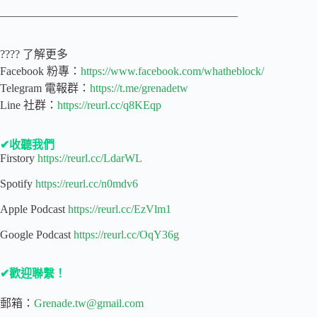
—————————————————————
???? 了解更多
Facebook 粉專：
https://www.facebook.com/whatheblock/
Telegram 電報群：
https://t.me/grenadetw
Line 社群：
https://reurl.cc/q8KEqp
✔收聽我們
Firstory
https://reurl.cc/LdarWL
Spotify
https://reurl.cc/n0mdv6
Apple Podcast
https://reurl.cc/EzVlm1
Google Podcast
https://reurl.cc/OqY36g
✔歡迎聯繫！
郵箱：
Grenade.tw@gmail.com