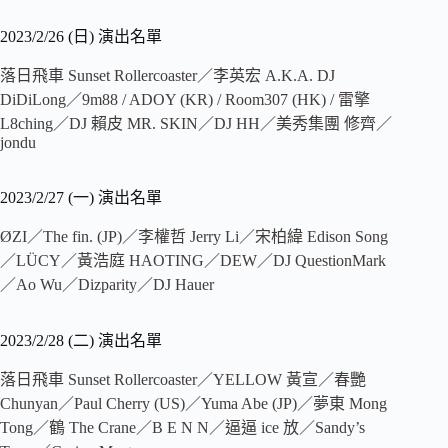
2023/2/26 (日) 演出名單
落日飛車 Sunset Rollercoaster／李英宏 A.K.A. DJ
DiDiLong／9m88 / ADOY (KR) / Room307 (HK) / 雷擎
L8ching／DJ 賴皮 MR. SKIN／DJ HH／美秀集團 修齊／
jondu
2023/2/27 (一) 演出名單
ØZI／The fin. (JP)／李權哲 Jerry Li／宋柏緯 Edison Song
／LÜCY／黃浩庭 HAOTING／DEW／DJ QuestionMark
／Ao Wu／Dizparity／DJ Hauer
2023/2/28 (二) 演出名單
落日飛車 Sunset Rollercoaster／YELLOW 黃宣／春艷
Chunyan／Paul Cherry (US)／Yuma Abe (JP)／夢東 Mong
Tong／鶴 The Crane／B E N N／逼逼 ice 放／Sandy’s