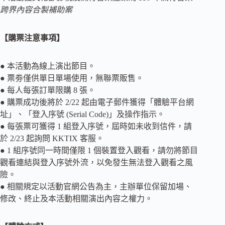
跨界內容合製補助案
【購票注意事項】
● 本活動為線上演出節目。
● 票劵僅供單日單場使用，無聯票販售。
● 每人每張訂單限購 8 張。
● 購票成功後將於 2/22 起由電子郵件獲得「體驗平台網
址」、「登入序號 (Serial Code)」及操作指示。
● 每張票可獲得 1 組登入序號，屆時如未收到信件，請
於 2/23 起詢問 KKTIX 客服。
● 1 組序號同一時間僅限 1 個裝置登入觀看，請勿將節目
觀看連結與登入序號外流，以免發生無法登入觀看之風
險。
● 相關規定以活動官網公告為主，主辦單位保留加場、
修改、終止及本活動相關演出內容之權力。