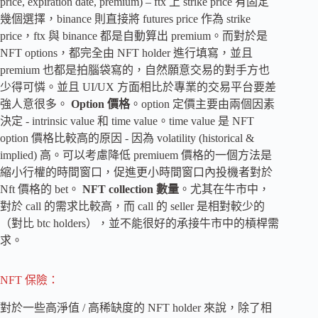
price, expiration date, premium) – ftx 上 strike price 有固定
幾個選擇，binance 則直接將 futures price 作為 strike
price，ftx 與 binance 都是自動算出 premium。而對於是
NFT options，都完全由 NFT holder 進行填寫，並且
premium 也都是拍腦袋寫的，自然願意交易的對手方也
少得可憐。並且 UI/UX 方面相比於專業的交易平台要差
強人意很多。
Option 價格
。option 定價主要由兩個因素
決定 - intrinsic value 和 time value。time value 是 NFT
option 價格比較高的原因 - 因為 volatility (historical &
implied) 高。可以考慮降低 premiuem 價格的一個方法是
縮小行權的時間窗口，促進更小時間窗口內投機者對於
Nft 價格的 bet。
NFT collection 數量
。尤其在牛市中，
對於 call 的需求比較高，而 call 的 seller 是相對較少的
（對比 btc holders），並不能很好的承接牛市中的槓桿需
求。
NFT 保險：
對於一些高淨值 / 高稀缺度的 NFT holder 來說，除了相