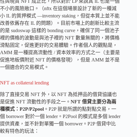
性與現貨 NFT 成正比，所以對於 LP 來說其 IL 也是一個
不小的風險敞口。（nftx 在這個場景設計了新的一種減
小 IL 的質押模式 —inventory staking，但從本質上並不能
改善依舊存在 IL 的問題）。目前市場上的創新比較主流
的是 sudoswap 這樣的 bonding curve，確保了同一個池子
裡的價格的波動是與池子裡的 NFT 數量無關的，將價格
滑點固定，促進更好的交易體驗。作者個人的觀點是，
AMM 是一種提高流動性 / 資本效率的方式之一（主要是
促進地板價附近 NFT 的價格發現），但是 AMM 並不是
一個適合的交易模式。
NFT as collateral lending
除了直接交易 NFT 外，以 NFT 為抵押品的借貸協議也
是促進 NFT 流動性的手段之一。
NFT 借貸主要分為兩
種模式：P2P/P2pool
。P2P 就是所謂的點對點交易，一
個 borrower 對於一個 lender。P2Pool 的模式是多個 lender
提供資產，並不針對單獨一個 borrower。P2P 借貸中比
較有特色的玩法：