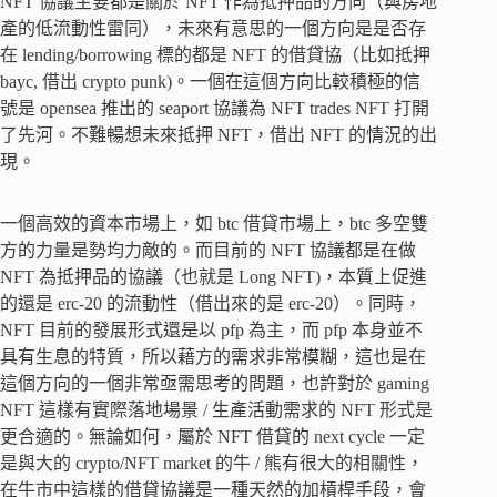
NFT 協議主要都是關於 NFT 作為抵押品的方向（與房地
產的低流動性雷同），未來有意思的一個方向是是否存
在 lending/borrowing 標的都是 NFT 的借貸協（比如抵押
bayc, 借出 crypto punk)。一個在這個方向比較積極的信
號是 opensea 推出的 seaport 協議為 NFT trades NFT 打開
了先河。不難暢想未來抵押 NFT，借出 NFT 的情況的出
現。
一個高效的資本市場上，如 btc 借貸市場上，btc 多空雙
方的力量是勢均力敵的。而目前的 NFT 協議都是在做
NFT 為抵押品的協議（也就是 Long NFT)，本質上促進
的還是 erc-20 的流動性（借出來的是 erc-20）。同時，
NFT 目前的發展形式還是以 pfp 為主，而 pfp 本身並不
具有生息的特質，所以藉方的需求非常模糊，這也是在
這個方向的一個非常亟需思考的問題，也許對於 gaming
NFT 這樣有實際落地場景 / 生產活動需求的 NFT 形式是
更合適的。無論如何，屬於 NFT 借貸的 next cycle 一定
是與大的 crypto/NFT market 的牛 / 熊有很大的相關性，
在牛市中這樣的借貸協議是一種天然的加槓桿手段，會