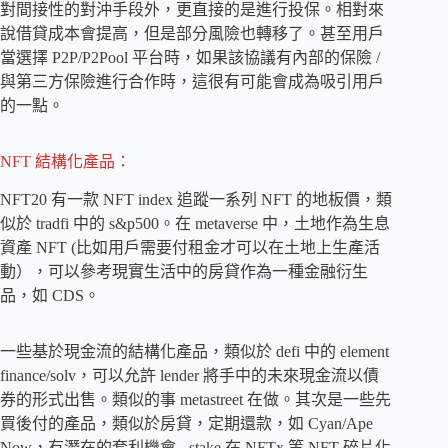
對間接性的對沖手段外，更直接的是進行投保。相對來
說借貸成本會提高，但是部分風險也轉移了。甚至用戶
當選擇 P2P/P2Pool 平台時，如果該協議有內部的保險 /
與第三方保險進行合作時，這很有可能會成為吸引用戶
的一點。
NFT 結構化產品：
NFT20 有一款 NFT index 追蹤一系列 NFT 的地板價，類
似於 tradfi 中的 s&p500。在 metaverse 中，土地作為生息
資產 NFT (比如用戶需要付租金才可以在土地上生產活
動），可以參考現實生活中的房貸作為一種金融衍生
品，如 CDS。
一些基於現金流的結構化產品，類似於 defi 中的 element
finance/solv，可以允許 lender 將手中的未來現金流以債
券的形式出售。類似的事 metastreet 在做。其次是一些先
買後付的產品，類似於房貸，定期還款，如 Cyan/Ape
Now，有潛在的套利機會 - stake 在 NFTx 等 NFT 碎片化