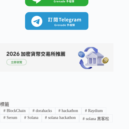
標籤
#
BlockChain
#
dorahacks
#
hackathon
#
Raydium
#
Serum
#
Solana
#
solana hackathon
#
solana 黑客松