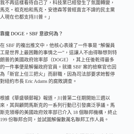
我不再這樣看待自己了，科技業已經發生了氛圍轉變，
馬克・祖克柏和馬克・安德森等曾經直言不諱的民主黨
人現在也都支持川普。」
靠攏 DOGE，SBF 意欲何為？
在 SBF 的複出推文中，他核心表達了一件事是 “解僱員
工是世界上最困難的事情之一”，這讓人不由得聯想到特
朗普的美國政府效率部（DOGE），其上任後乾得最多
的一件事便是解僱政府官員。就連 SBF 案的檢察官也因
為「新官上任三把火」而辭職，因為司法部要求她暫停
對紐約市長 Eric Adams 的腐敗調查。
根據《華盛頓郵報》報道，川普第二任期開始三週以
來，其與顧問馬斯克的一系列行動已引發廣泛爭議。馬
斯克領導的美國政府效率部已介入 18 個聯邦機構，終止
199 份聯邦合同，並試圖解僱數萬名聯邦工作人員。