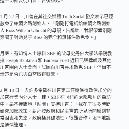
這一切都要從川普上台後說起。
1 月 22 日，川普在其社交媒體 Truth Social 發文表示已經
赦免了絲綢之路創始人，「剛剛打電話給絲綢之路創始
人 Ross William Ulbricht 的母親，告訴她，我很榮幸剛剛
簽署了對她兒子 Ross 的完全和無條件赦免令。」
月底，有知情人士爆料 SBF 的父母史丹佛大學法學院教
授 Joseph Bankman 和 Barbara Fried 近日已與律師及其他
川普圈內人士會面，試圖向川普尋求赦免 SBF，但尚不
清楚是否已與白宮取得聯繫。
2 月 18 日，與許多希望在川普第二任期獲得政治加分的
加密行業內外人士一樣，SBF 在《紐約太陽報》的採訪
中，毫不掩飾地「站隊」支持川普：「我花了很多時間
研究加密政策，對拜登政府和民主黨的所見所聞感到非
常沮喪和失望，政府極具破壞性，很難合作，坦率地說
是通情達理。