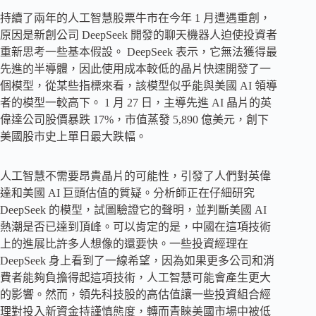
持續了兩年的人工智慧股票牛市在今年 1 月遭遇重創，
原因是新創公司 DeepSeek 開發的聊天機器人迫使投資者
重新思考一些基本假設。 DeepSeek 表示，它無法獲得最
先進的半導體，因此使用成本較低的晶片快速開發了一
個模型，從某些指標來看，該模型似乎能與美國 AI 領導
者的模型一較高下。 1 月 27 日，主導先進 AI 晶片的英
偉達公司股價暴跌 17%，市值蒸發 5,890 億美元，創下
美國股市史上單日最大跌幅。
人工智慧不需要昂貴晶片的可能性，引發了人們對英偉
達和美國 AI 巨頭估值的質疑。分析師正在仔細研究
DeepSeek 的模型，試圖驗證它的聲明，並判斷美國 AI
熱潮是否已達到頂峰。可以肯定的是，中國在這項技術
上的進展比許多人想像的還要快。一些投資經理在
DeepSeek 身上看到了一線希望，因為如果更多公司和消
費者能夠負擔得起這項技術，人工智慧可能會產生更大
的影響。然而，領先科技股的高估值讓一些投資組合經
理對投入新資金持謹慎態度，轉而青睞美國市場中被低