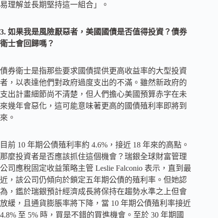
易理解並長期堅持這一組合」。
3. 如果我是風險厭惡者，美國國債是否值得投資？債券
衛士會回歸嗎？
債券衛士是指那些要求國債提供更高收益率的大型投資
者，以表達他們對政府過度支出的不滿。雖然新政府的
支出計畫細節尚不清楚，但人們擔心美國預算赤字在未
來幾年會惡化，這可能意味著更高的國債殖利率即將到
來。
目前 10 年期公債殖利率約 4.6%，接近 18 年來的高點。
那麼投資者是否應該抓住這個機會？瑞銀全球財富管理
公司應稅固定收益策略主管 Leslie Falconio 表示，直到最
近，該公司仍傾向於鎖定五年期公債的殖利率。但她認
為，鑑於瑞銀預計經濟成長將保持在趨勢水準之上但會
放緩，且通貨膨脹率將下降，當 10 年期公債殖利率接近
4.8% 至 5% 時，買是不錯的買進機會。至於 30 年期國