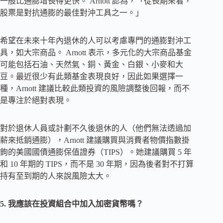
一般比通膨增長得更快。 Arnott 認為，「從長期來看，
股票是對抗通膨的最佳對沖工具之一。」
希望在未來十年內退休的人可以考慮專門的通膨對沖工
具，如大宗商品。 Arnott 表示，多元化的大宗商品基金
可能包括石油、天然氣、銅、黃金、白銀、小麥和大
豆。最近很少有此類基金表現良好，因此如果選擇一
種，Arnott 建議比較此類投資的風險調整後回報，而不
是專注於絕對表現。
對於退休人員或計劃不久後退休的人（他們無法透過加
薪來抵銷通膨），Arnott 建議購買與消費者物價指數掛
鉤的美國國債通膨保值證券（TIPS）。她建議購買 5 年
和 10 年期的 TIPS，而不是 30 年期，因為後者對不打算
持有至到期的人來說風險太大。
5. 我應該在投資組合中加入加密貨幣嗎？