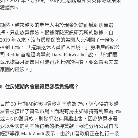
如，2021 年，加州約 13% 的自願房屋和火災保險政策未
獲續約。
顯然，越來越多的老年人由於現金短缺而感到別無選
擇，只能放棄保險。根據保險資訊研究所的數據，自
2019 年以來，沒有房屋保險的美國人比例翻了一倍多，
達到 12%。 「這讓退休人員陷入困境，」房地產經紀公
司 Redfin 首席經濟學家 Daryl Fairweather 說，「他們要
么承擔每月高昂且可能迅速上漲的保費，要么冒著失去
家園的風險。」
8. 住房短期內會變得更容易負擔嗎？
目前 30 年期固定抵押貸款利率約為 7%，這使得許多購
屋者被擠出了貸款市場。而現有房主如果持有利率為 3%
或 4% 的舊貸款，則幾乎沒有興趣出售，因為這意味著
要以今天的利率獲得新的抵押貸款。穆迪分析公司首席
經濟學家 Mark Zandi 表示，由於川普政府正在推行一系