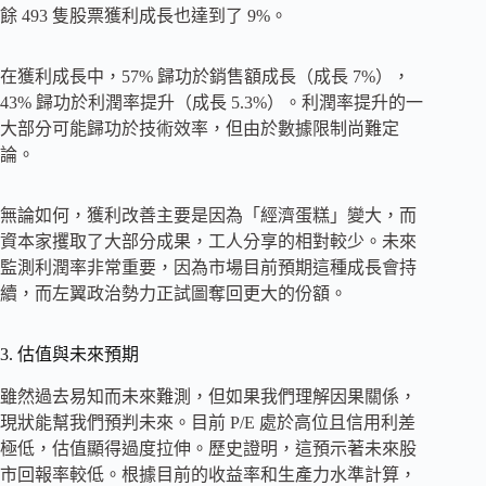
餘 493 隻股票獲利成長也達到了 9%。
在獲利成長中，57% 歸功於銷售額成長（成長 7%），
43% 歸功於利潤率提升（成長 5.3%）。利潤率提升的一
大部分可能歸功於技術效率，但由於數據限制尚難定
論。
無論如何，獲利改善主要是因為「經濟蛋糕」變大，而
資本家攫取了大部分成果，工人分享的相對較少。未來
監測利潤率非常重要，因為市場目前預期這種成長會持
續，而左翼政治勢力正試圖奪回更大的份額。
3. 估值與未來預期
雖然過去易知而未來難測，但如果我們理解因果關係，
現狀能幫我們預判未來。目前 P/E 處於高位且信用利差
極低，估值顯得過度拉伸。歷史證明，這預示著未來股
市回報率較低。根據目前的收益率和生產力水準計算，