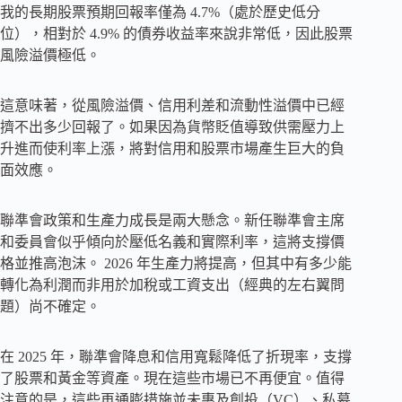
我的長期股票預期回報率僅為 4.7%（處於歷史低分
位），相對於 4.9% 的債券收益率來說非常低，因此股票
風險溢價極低。
這意味著，從風險溢價、信用利差和流動性溢價中已經
擠不出多少回報了。如果因為貨幣貶值導致供需壓力上
升進而使利率上漲，將對信用和股票市場產生巨大的負
面效應。
聯準會政策和生產力成長是兩大懸念。新任聯準會主席
和委員會似乎傾向於壓低名義和實際利率，這將支撐價
格並推高泡沫。 2026 年生產力將提高，但其中有多少能
轉化為利潤而非用於加稅或工資支出（經典的左右翼問
題）尚不確定。
在 2025 年，聯準會降息和信用寬鬆降低了折現率，支撐
了股票和黃金等資產。現在這些市場已不再便宜。值得
注意的是，這些再通膨措施並未惠及創投（VC）、私募