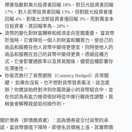
標普指數對美元投資者回報 18%，對日元投資者回報
17%，對人民幣投資者回報 13%，但對歐元投資者僅
回報 4%，對瑞士法郎投資者僅回報 3%，而對黃金本
位投資者，其回報率為 – 28%。
貨幣的變化對財富轉移和經濟走向至關重要。 當貨幣
貶值時，它會降低一個人的財富和購買力，使自己的
商品和服務在他人貨幣中變得更便宜，同時使他人的
商品和服務在自己的貨幣中變得更貴。透過這種方
式，它會影響通膨率以及貿易關係，儘管這種影響存
在滯後性。
你是否進行了貨幣避險（Currency Hedged）非常關
鍵。 如果你沒有、也不想對貨幣發表看法，該怎麼
辦？你應該始終對沖到你風險最小的貨幣組合中，並
在你認為有能力做得很好時從中進行戰術性調整。我
稍後會解釋我是如何操作的。
關於債券（即債務資產）：因為債券是交付貨幣的承
諾，當貨幣價值下降時，即使名目價格上漲，其實際價