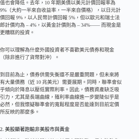
值也會降低。去年，10 年期美債以美元計價回報率為
9%（大約一半來自收益率，一半來自價格），以日元計
價回報 9%，以人民幣計價回報 5%，但以歐元和瑞士法
郎計價均為 – 4%，以黃金計價則為 – 34%—— 而現金是
更糟糕的投資。
你可以理解為什麼外國投資者不喜歡美元債券和現金
（除非進行了貨幣對沖）。
到目前為止，債券供需失衡還不是嚴重問題，但未來將
有大量債務（近 10 兆美元）需要展期。同時，聯準會似
乎傾向於降息以壓低實際利率。因此，債務資產缺乏吸
引力，尤其是長端曲線，殖利率曲線進一步變陡似乎是
必然，但我懷疑聯準會的寬鬆程度是否能達到目前定價
所反映的那麼多。
2. 美股顯著跑輸非美股市與黃金