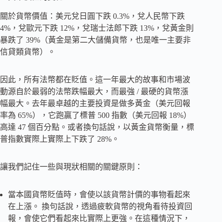
關於貨幣價值：美元兌日圓下跌 0.3%，兌人民幣下跌
4%，兌歐元下跌 12%，兌瑞士法郎下跌 13%，兌黃金則
暴跌了 39%（黃金是第二大儲備貨幣，也是唯一主要非
信貸類貨幣）。
因此，所有法幣都在貶值。這一年最大的故事和市場波
動源自於最弱的法幣跌幅最大，而最強 / 最硬的貨幣漲
幅最大。去年最卓越的主要投資是做多黃金（美元回報
率為 65%），它跑贏了標普 500 指數（美元回報 18%）
高達 47 個百分點。或者換句話說，以黃金貨幣衡量，標
普指數實際上實際上下跌了 28%。
讓我們記住一些與現狀相關的關鍵原則：
當本國貨幣貶值時，會使以該貨幣計價的事物看起來
在上漲。 換句話說，透過疲軟貨幣的視角看待投資回
報，會使它們看起來比實際上更強。在這種情況下，