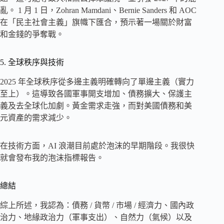
亂。 1 月 1 日，Zohran Mamdani、Bernie Sanders 和 AOC
在「民主社會主義」旗幟下匯合，預示著一場關於財富
和金錢的爭奪戰。
5. 全球秩序與技術
2025 年全球秩序從多邊主義明確轉向了單邊主義（實力
至上）。這導致各國軍事開支增加、債務擴大、保護主
義及去全球化加劇。黃金需求走強，而對美國債務和美
元資產的需求減少。
在技​​術方面，AI 浪潮目前處於泡沫的早期階段。我很快
就會發布我的泡沫指標報告。
總結
綜上所述，我認為：債務 / 貨幣 / 市場 / 經濟力、國內政
治力、地緣政治力（軍事支出）、自然力（氣候）以及