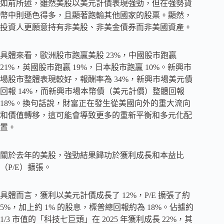
如前所述，雖然美股以美元計價表現強勁，但在強勢貨
幣中則遜色得多，且顯著跑輸其他國家的股票。顯然，
投資人更願意持有非美股、非美金債券而非美國資產。
具體來看，歐洲股市跑贏美股 23%，中國股市跑贏
21%，英國股市跑贏 19%，日本股市跑贏 10%。新興市
場股市整體表現較好，報酬率為 34%，新興市場美元債
回報 14%，而新興市場本幣債（美元計價）整體回報
18%。換句話說，財富正在發生從美國向外的重大流向
和價值轉移，這可能會導致更多的重新平衡和多元化配
置。
關於去年的美股，強勁結果歸功於獲利成長和本益比
（P/E）擴張。
具體而言，獲利以美元計價成長了 12%，P/E 擴張了約
5%，加上約 1% 的股息，標普總回報約為 18%。佔據約
1/3 市值的「科技七巨頭」在 2025 年獲利成長 22%，其