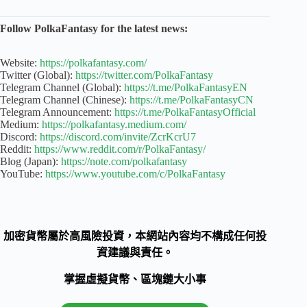
Follow PolkaFantasy for the latest news:
Website:
https://polkafantasy.com/
Twitter (Global):
https://twitter.com/PolkaFantasy
Telegram Channel (Global):
https://t.me/PolkaFantasyEN
Telegram Channel (Chinese):
https://t.me/PolkaFantasyCN
Telegram Announcement:
https://t.me/PolkaFantasyOfficial
Medium:
https://polkafantasy.medium.com/
Discord:
https://discord.com/invite/ZcrKcrU7
Reddit:
https://www.reddit.com/r/PolkaFantasy/
Blog (Japan):
https://note.com/polkafantasy
YouTube:
https://www.youtube.com/c/PolkaFantasy
加密貨幣屬於高風險投資，本網站內容均不構成任何投
資建議與責任。
掌握虛擬貨幣、區塊鏈大小事