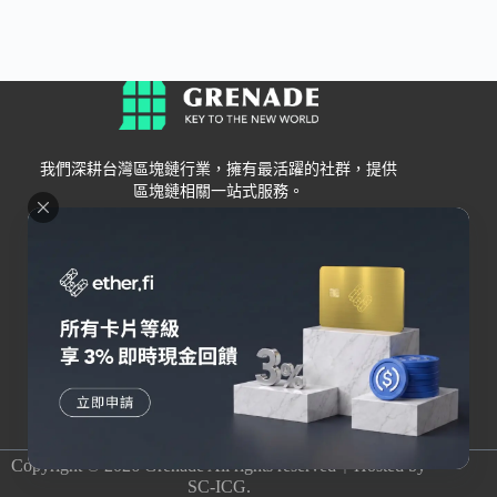
我們深耕台灣區塊鏈行業，擁有最活躍的社群，提供
區塊鏈相關一站式服務。
Grenade
區塊鏈資訊
交易所
關於我們
新手
幣安
聯絡我們
Bybit
錢包
OKX
加密卡
HOYA BIT
AI
Pionex
其他
Copyright © 2026 Grenade All rights reserved｜Hosted by
SC-ICG.