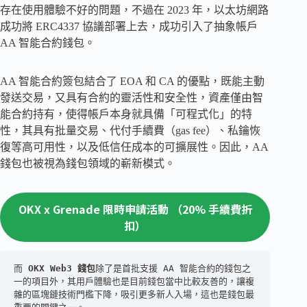
存在使用體驗不好的問題，不過在 2023 年，以太坊網路
成功將 ERC4337 協議部署上去，成功引入了抽象帳戶
AA 智能合約錢包。
AA 智能合約簽包結合了 EOA 和 CA 的優點，既能主動
發送交易，又具有合約的靈活性和安全性，資產僅由智
能合約持有，使得帳戶本身就具備「可程式化」的特
性，其具有批量交易、代付手續費（gas fee）、私鑰恢
復等高可用性，以及低信任成本的可擴展性。因此，AA
錢包也被視為錢包領域的嶄新模式。
OKX x Grenade 限時申請活動 （20% 手續費折
扣）
而 
OKX Web3 錢包
除了是首批支援 AA 智能合約的錢包之
一的項目外，其用戶體驗也是目前錢包當中比較友善的，讓複
雜的區塊鏈技術門檻下降，吸引更多新人入場，這也是錢包最