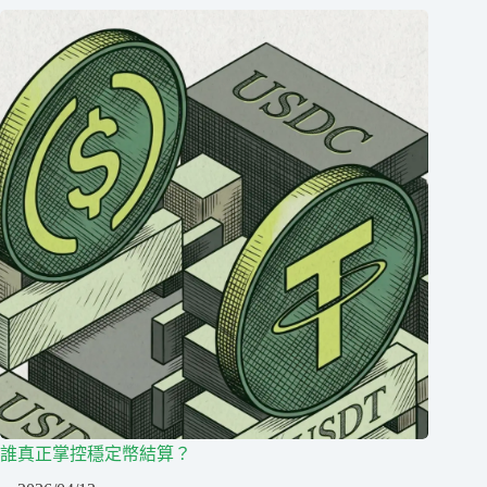
誰真正掌控穩定幣結算？