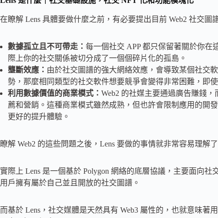
Lens 是什麼｜社交基礎設施，社交 NFT 化和功能模塊化
在瞭解 Lens 具體要做什麼之前，有必要提出目前 Web2 社交
數據孤立且不可帶走：
每一個社交 APP 都只保留著關於你在
際上你的社交關係被切分成了一個個碎片化的孤島。
壟斷效應：
由於社交圖譜的強大網絡效應，會導致某個社交軟
勢，那麼相同類型的社交軟件想要競爭會變得非常困難，即使
利用數據價值的商業模式：
Web2 的社媒主要通過廣告賺
薦和營銷。這種商業模式雖然成熟，但也許會限制應用的開發
更好的提升體驗。
瞭解 Web2 的這些問題之後，Lens 要做的事情就非常容易理解
實際上 Lens 是一個基於 Polygon 網絡的底層協議，主
用戶擁有屬於自己並且開放的社交圖譜。
而基於 Lens，社交媒體是天然具有 Web3 屬性的，也就意味著