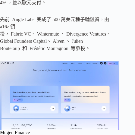
4% ，並以歐元支付。
先前 Angle Labs 完成了 500 萬美元種子輪融資，由
a16z 領
投， Fabric VC、 Wintermute 、 Divergence Ventures、
Global Founders Capital、 Alven 、 Julien
Bouteloup 和 Frédéric Montagnon 等參投。
Mugen Finance