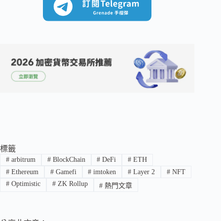
標籤
#
arbitrum
#
BlockChain
#
DeFi
#
ETH
#
Ethereum
#
Gamefi
#
imtoken
#
Layer 2
#
NFT
#
Optimistic
#
ZK Rollup
#
熱門文章