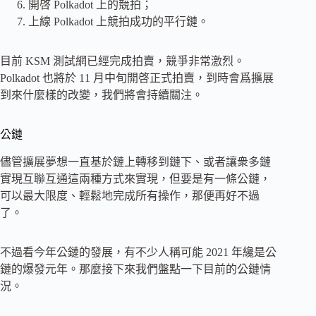
開啓 Polkadot 上的競拍；
上線 Polkadot 上競拍成功的平行鏈。
目前 KSM 測試網已經完成拍賣，競爭非常激烈。
Polkadot 也將於 11 月中旬開啓正式拍賣，到時會爲擴展
到來什麼樣的改變，我們將會持續關注。
公鏈
儘管擴展夢想一直基於鏈上轉移到鏈下、或者讓衆多鏈
實現互聯互通這兩種方式來實現，但要是有一條公鏈，
可以最大限度、輕鬆地完成所有操作，那便再好不過
了。
不過看今年公鏈的發展，有不少人稱可能 2021 年纔是公
鏈的爆發元年。那麼接下來我們盤點一下目前的公鏈情
況。