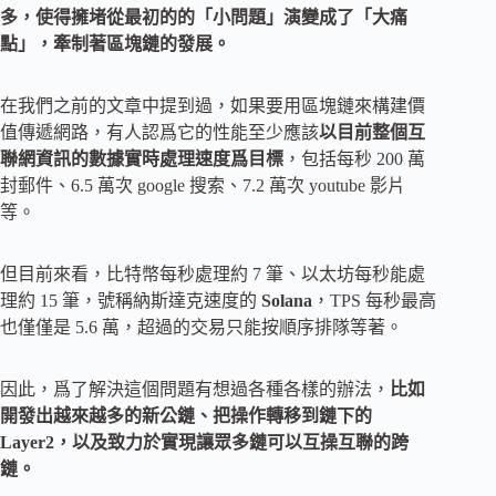
多，使得擁堵從最初的的「小問題」演變成了「大痛
點」，牽制著區塊鏈的發展。
在我們之前的文章中提到過，如果要用區塊鏈來構建價
值傳遞網路，有人認爲它的性能至少應該
以目前整個互
聯網資訊的數據實時處理速度爲目標
，包括每秒 200 萬
封郵件、6.5 萬次 google 搜索、7.2 萬次 youtube 影片
等。
但目前來看，比特幣每秒處理約 7 筆、以太坊每秒能處
理約 15 筆，號稱納斯達克速度的
Solana
，TPS 每秒最高
也僅僅是 5.6 萬，超過的交易只能按順序排隊等著。
因此，爲了解決這個問題有想過各種各樣的辦法，
比如
開發出越來越多的新公鏈、把操作轉移到鏈下的
Layer2，以及致力於實現讓眾多鏈可以互操互聯的跨
鏈。