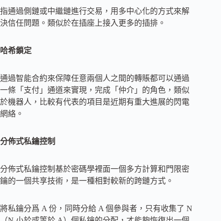
指通過側鏈或中繼鏈進行交易，用多中心化的方式來解
決信任問題。類似於在插座上接入更多的插排。
哈希鎖定
通過智能合約來保障任意兩個人之間的轉賬都可以通過
一條「支付」通道來實現，完成「仲介」的角色，類似
於機器人，比較有代表的項目是近期有重大進展的閃電
網絡。
分佈式私鑰控制
分佈式私鑰控制基於密碼學裡面一個多方計算和門限密
鑰的一個共享技術，是一種相對較新的跨鏈方式。
將私鑰分爲 A 份，同時分給 A 個參與者，只有收集了 N
（N 小於或等於 A）個私鑰的分配，才能夠恢復出一個