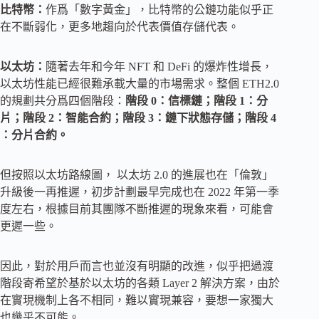
比特幣：
作爲「數字黃金」，比特幣的公鏈功能似乎正
在不斷弱化，更多地趨向於代表價值存儲代表。
以太坊：
隨著去年和今年 NFT 和 DeFi 的爆炸性增長，
以太坊性能已經很難承載大量的市場需求。整個 ETH2.0
的規劃共分爲四個階段：
階段 0：信標鏈；階段 1：分
片；階段 2：智能合約；階段 3：鏈下狀態存儲；階段 4
：分片合約。
但按照以太坊路線圖， 以太坊 2.0 的進展也在「倫敦」
升級後一再推遲，初步計劃最早完成也在 2022 年第一季
度左右，根據目前其團隊不斷推遲的現象來看，可能會
更遲一些。
因此，對於用戶而言也並沒有明顯的改進，似乎把過渡
階段寄希望於基於以太坊的各類 Layer 2 解決方案，由於
在實現機制上各不相同，難以實現兼容，要想一家獨大
也幾乎不可能。