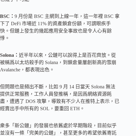
BSC：
9 月份是 BSC 主網到上線一年，這一年裡 BSC 拿
下了 DeFi 市場近 11% 的資產鎖倉份額，可謂眼疾手
快。但鏈上發生的幾起應用安全事故也是令人心有餘
悸。
Solona：
近半年以來，公鏈可以說得上是百花齊放。從
被稱爲以太坊殺手的 Solana，到鎖倉量屢創新高的雪崩
Avalanche，都表現出色。
但問題也是頻出不斷，比如 9 月 14 日當天 Solona 無法
提供正常服務，工作人員發推稱，是因爲網絡資源耗
盡，遭遇了 DOS 攻擊，導致有不少人在推特上表示，已
經賣出手中所有的 SOL，要重回 ETH。
衆多「新公鏈」的發展也依舊處於早期階段，目前似乎
並沒有一條「完美的公鏈」，甚至更多的希望依舊寄託