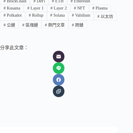
#
BlockChain
#
DeFi
#
ETH
#
Ethereum
#
Kusama
#
Layer 1
#
Layer 2
#
NFT
#
Plasma
#
Polkadot
#
Rollup
#
Solana
#
Validium
#
以太坊
#
公鏈
#
區塊鏈
#
熱門文章
#
跨鏈
分享此文章：