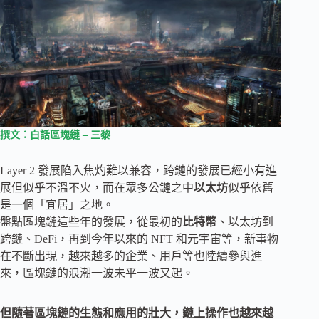
撰文：白話區塊鏈 – 三黎
Layer 2 發展陷入焦灼難以兼容，跨鏈的發展已經小有進
展但似乎不溫不火，而在眾多公鏈之中
以太坊
似乎依舊
是一個「宜居」之地。
盤點區塊鏈這些年的發展，從最初的
比特幣
、以太坊到
跨鏈、DeFi，再到今年以來的 NFT 和元宇宙等，新事物
在不斷出現，越來越多的企業、用戶等也陸續參與進
來，區塊鏈的浪潮一波未平一波又起。
但隨著區塊鏈的生態和應用的壯大，鏈上操作也越來越