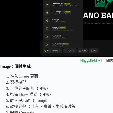
Higgsfield AI
– 圖
Image：圖片生成
進入 Image 頁面
選擇模型
上傳參考圖片（可選）
選擇 Draw 模式（可選）
輸入提示詞（Prompt）
調整參數 ：比例、畫質、生成張數等
點擊 Generate