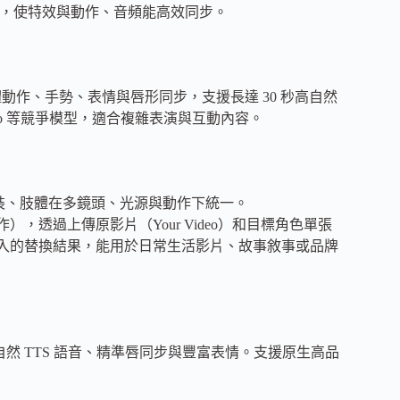
0 等模型深度整合，使特效與動作、音頻能高效同步。
美複製肢體動作、手勢、表情與唇形同步，支援長達 30 秒高自然
-Two 等競爭模型，適合複雜表演與互動內容。
、服裝、肢體在多鏡頭、光源與動作下統一。
動作），透過上傳原影片（Your Video）和目標角色單張
eo」生成自然融入的替換結果，能用於日常生活影片、故事敘事或品牌
或角色即可生成自然 TTS 語音、精準唇同步與豐富表情。支援原生高品