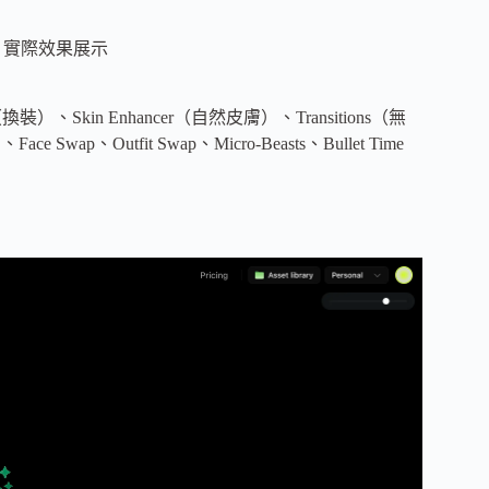
g 3.0 實際效果展示
t（換裝）、Skin Enhancer（自然皮膚）、Transitions（無
wap、Outfit Swap、Micro-Beasts、Bullet Time