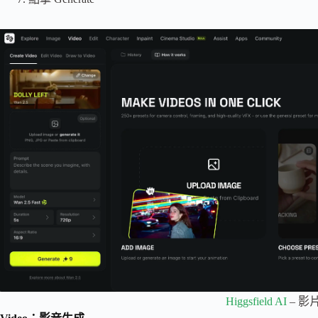
Higgsfield AI
– 影