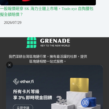
一股報價砸穿 SK 海力士鏈上市場，Trade.xyz 自掏腰包
擬全額賠償？
2026/07/29
我們深耕台灣區塊鏈行業，擁有最活躍的社群，提供
區塊鏈相關一站式服務。
Grenade
區塊鏈資訊
交易所
關於我們
新手
幣安
聯絡我們
Bybit
錢包
OKX
加密卡
HOYA BIT
AI