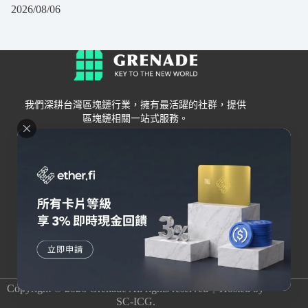
2026/08/06
我們深耕台灣區塊鏈行業，擁有最活躍的社群，提供
區塊鏈相關一站式服務。
Grenade
區塊鏈資訊
交易所
關於我們
新手
幣安
聯絡我們
Bybit
錢包
OKX
加密卡
HOYA BIT
AI
Pionex
其他
Copyright © 2026 Grenade All rights reserved｜Hosted by
SC-ICG.