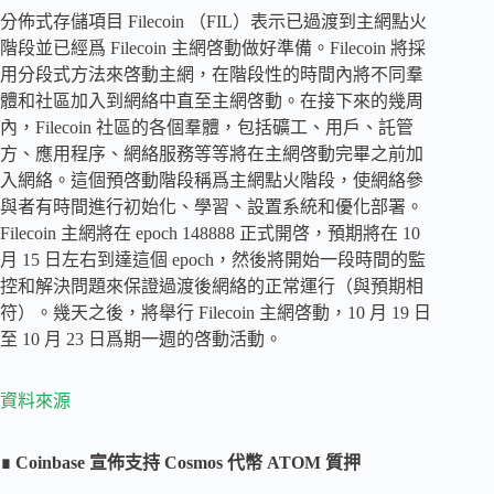
分佈式存儲項目 Filecoin （FIL）表示已過渡到主網點火
階段並已經爲 Filecoin 主網啓動做好準備。Filecoin 將採
用分段式方法來啓動主網，在階段性的時間內將不同羣
體和社區加入到網絡中直至主網啓動。在接下來的幾周
內，Filecoin 社區的各個羣體，包括礦工、用戶、託管
方、應用程序、網絡服務等等將在主網啓動完畢之前加
入網絡。這個預啓動階段稱爲主網點火階段，使網絡參
與者有時間進行初始化、學習、設置系統和優化部署。
Filecoin 主網將在 epoch 148888 正式開啓，預期將在 10
月 15 日左右到達這個 epoch，然後將開始一段時間的監
控和解決問題來保證過渡後網絡的正常運行（與預期相
符）。幾天之後，將舉行 Filecoin 主網啓動，10 月 19 日
至 10 月 23 日爲期一週的啓動活動。
資料來源
∎ Coinbase 宣佈支持 Cosmos 代幣 ATOM 質押