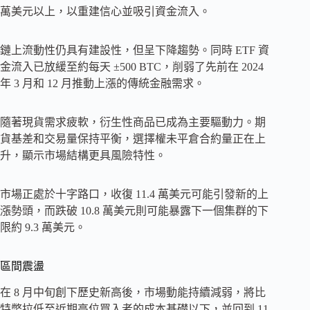
萬美元以上，以重建信心並吸引資金流入。
鏈上流動性仍具有建設性，但呈下降趨勢。同時 ETF 資
金流入已放緩至約每天 ±500 BTC，削弱了先前在 2024
年 3 月和 12 月推動上漲的傳統金融需求。
隨著現貨需求疲軟，衍生性商品已成為主要驅動力。期
貨基差和交易量保持平衡，選擇權未平倉合約量正在上
升，顯示市場結構更具風險特性。
市場正處於十字路口，收復 11.4 萬美元可能引發新的上
漲勢頭，而跌破 10.8 萬美元則可能暴露下一個集群的下
限約 9.3 萬美元。
區間震盪
在 8 月中旬創下歷史新高後，市場動能持續減弱，將比
特幣拉低至近期高位買入者的成本基礎以下，並回到 11