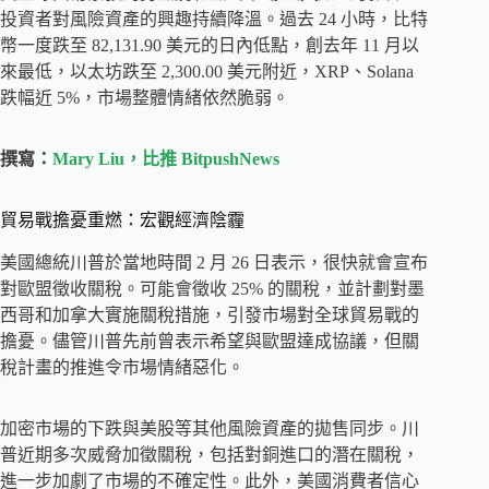
投資者對風險資產的興趣持續降溫。過去 24 小時，比特
幣一度跌至 82,131.90 美元的日內低點，創去年 11 月以
來最低，以太坊跌至 2,300.00 美元附近，XRP、Solana
跌幅近 5%，市場整體情緒依然脆弱。
撰寫：
Mary Liu，比推 BitpushNews
貿易戰擔憂重燃：宏觀經濟陰霾
美國總統川普於當地時間 2 月 26 日表示，很快就會宣布
對歐盟徵收關稅。可能會徵收 25% 的關稅，並計劃對墨
西哥和加拿大實施關稅措施，引發市場對全球貿易戰的
擔憂。儘管川普先前曾表示希望與歐盟達成協議，但關
稅計畫的推進令市場情緒惡化。
加密市場的下跌與美股等其他風險資產的拋售同步。川
普近期多次威脅加徵關稅，包括對銅進口的潛在關稅，
進一步加劇了市場的不確定性。此外，美國消費者信心