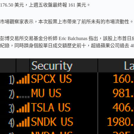
176.50 美元，上週五收盤最終報 161 美元。
市場觀察家表示，本次股票上市帶來了前所未有的市場流動性。
彭博交易所交易基金分析師 Eric Balchunas 指出，該股上市首
紀錄，同時躋身個股單日成交額歷史前十，超過蘋果公司過去 4